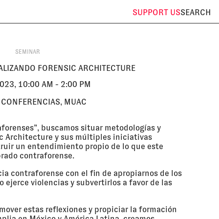
SUPPORT
US
SEARCH
SEMINAR
ALIZANDO FORENSIC ARCHITECTURE
023, 10:00 AM - 2:00 PM
E CONFERENCIAS, MUAC
aforenses”, buscamos situar metodologías y
 Architecture y sus múltiples iniciativas
ruir un entendimiento propio de lo que este
brado contraforense.
ia contraforense con el fin de apropiarnos de los
ejerce violencias y subvertirlos a favor de las
mover estas reflexiones y propiciar la formación
plia en México y América Latina, creamos