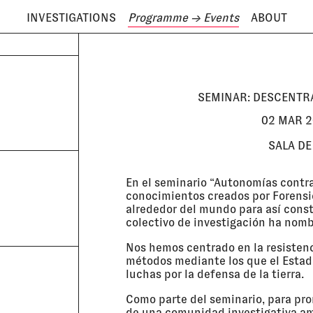
INVESTIGATIONS
Programme
→ Events
ABOUT
ODAY IS
8 AUGUST
SEMINAR: DESCENTR
02 MAR 2
SALA D
En el seminario “Autonomías contr
conocimientos creados por Forensic
alrededor del mundo para así const
colectivo de investigación ha nom
Nos hemos centrado en la resistenc
métodos mediante los que el Estado 
luchas por la defensa de la tierra.
Como parte del seminario, para pro
de una comunidad investigativa am