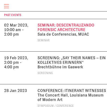
The Shard
TALK
CURRENT & UPCOMING
PAST EVENTS
T
02 Mar 2023,
SEMINAR: DESCENTRALIZANDO
10:00 am -
FORENSIC ARCHITECTURE
2:00 pm
Sala de Conferencias, MUAC
SEMINAR
19 Feb 2023,
SCREENING: „SAY THEIR NAMES – EIN
2:00 pm -
KOLLEKTIVES ERINNERN“
4:00 pm
Brechtbühne im Gaswerk
SCREENING
28 Jan 2023
CONFERENCE: ITINERANT WITNESSES
The Concert Hall, Louisiana Museum
of Modern Art
SYMPOSIUM / CONFERENCE